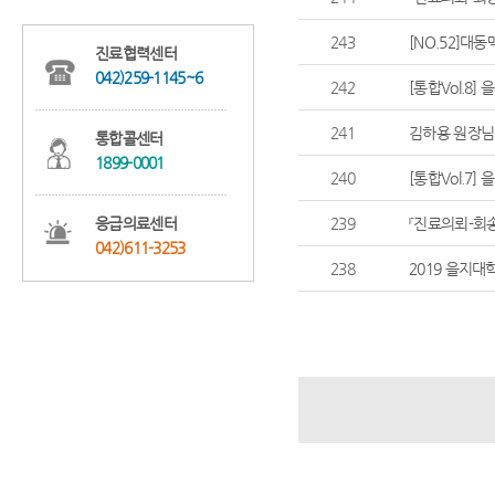
243
[NO.52]대
진료협력센터
042)259-1145~6
242
[통합Vol.8]
241
김하용 원장님
통합콜센터
1899-0001
240
[통합Vol.7]
응급의료센터
239
『진료의뢰-회송
042)611-3253
238
2019 을지