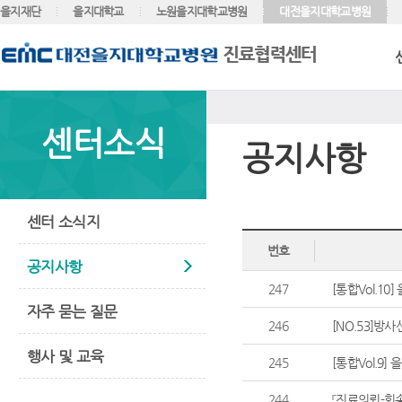
을지재단
을지대학교
노원을지대학교병원
대전을지대학교병원
센터소식
공지사항
센터 소식지
번호
공지사항
247
[통합Vol.10
자주 묻는 질문
246
[NO.53]방
행사 및 교육
245
[통합Vol.9]
244
『진료의뢰-회송