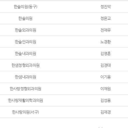
한솔의원(동구)
정진악
한솔의원
정윤교
한솔외과의원
전재유
한솔안과의원
노경환
한솔내과의원
김영훈
한샘정형외과의원
김경태
한샘내과의원
이기용
한사랑정형외과의원
이재원
한사랑재활의학과의원
김성용
한사랑의원(서구)
김재경